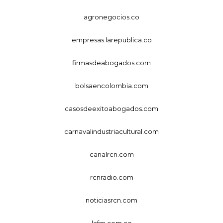
agronegocios.co
empresas.larepublica.co
firmasdeabogados.com
bolsaencolombia.com
casosdeexitoabogados.com
carnavalindustriacultural.com
canalrcn.com
rcnradio.com
noticiasrcn.com