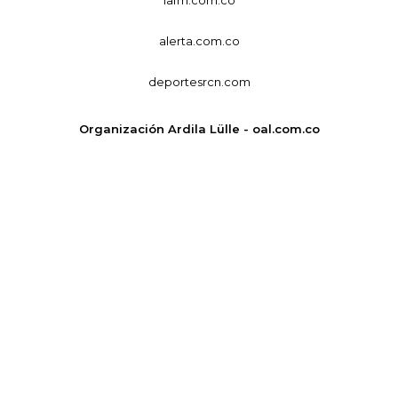
lafm.com.co
alerta.com.co
deportesrcn.com
Organización Ardila Lülle - oal.com.co