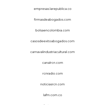
empresas.larepublica.co
firmasdeabogados.com
bolsaencolombia.com
casosdeexitoabogados.com
carnavalindustriacultural.com
canalrcn.com
rcnradio.com
noticiasrcn.com
lafm.com.co