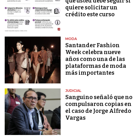
que usted debe seguir si
quiere solicitar un
crédito este curso
MODA
Santander Fashion
Week celebra nueve
años como una de las
plataformas de moda
más importantes
JUDICIAL
Sanguino señaló que no
compulsaron copias en
el caso de Jorge Alfredo
Vargas