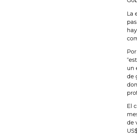
Gob
La 
pas
hay
com
Por
“es
un 
de 
dom
pro
El 
mes
de 
US$