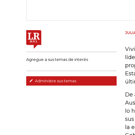
JULI
Viv
líd
Agregue a sus temas de interés
pro
Est
últ
Administre sus temas
De 
Aus
lo 
sus
la 