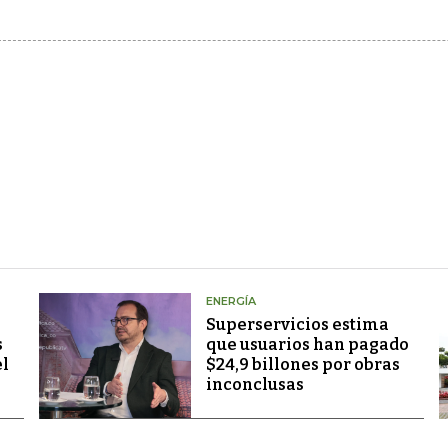
ENERGÍA
Superservicios estima
s
que usuarios han pagado
el
$24,9 billones por obras
inconclusas