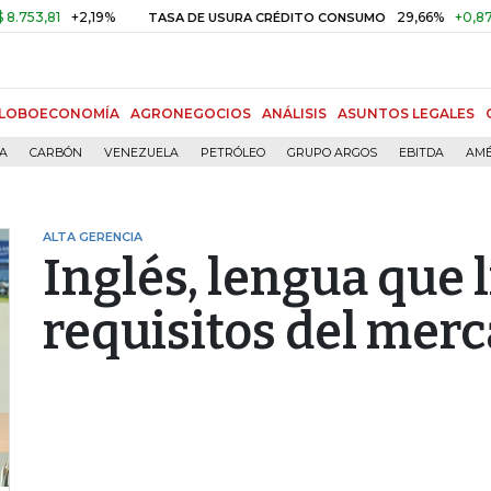
81
+2,19%
29,66%
+0,87%
+3
TASA DE USURA CRÉDITO CONSUMO
LOBOECONOMÍA
AGRONEGOCIOS
ANÁLISIS
ASUNTOS LEGALES
ÍA
CARBÓN
VENEZUELA
PETRÓLEO
GRUPO ARGOS
EBITDA
AMÉ
ALTA GERENCIA
Inglés, lengua que l
requisitos del merc