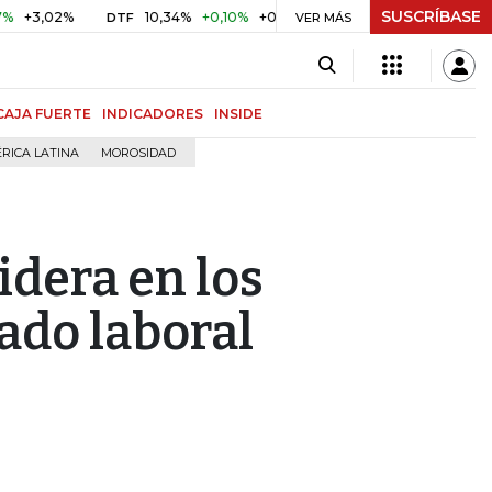
SUSCRÍBASE
,02%
10,34%
+0,10%
+0,98%
$ 416,86
+$ 0,05
+0,0
DTF
UVR
VER MÁS
CAJA FUERTE
INDICADORES
INSIDE
RICA LATINA
MOROSIDAD
idera en los
ado laboral