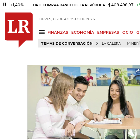
1,40%
$ 408.498,97
+$ 8.753,
ORO COMPRA BANCO DE LA REPÚBLICA
JUEVES, 06 DE AGOSTO DE 2026
FINANZAS
ECONOMÍA
EMPRESAS
OCIO
G
TEMAS DE CONVERSACIÓN
LA CALERA
MINER