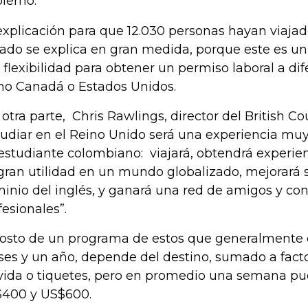
ierno.
explicación para que 12.030 personas hayan viajado
ado se explica en gran medida, porque este es u
 flexibilidad para obtener un permiso laboral a di
o Canadá o Estados Unidos.
 otra parte, Chris Rawlings, director del British Co
tudiar en el Reino Unido será una experiencia muy 
estudiante colombiano: viajará, obtendrá experien
gran utilidad en un mundo globalizado, mejorará 
inio del inglés, y ganará una red de amigos y co
fesionales”.
costo de un programa de estos que generalmente d
es y un año, depende del destino, sumado a fact
vida o tiquetes, pero en promedio una semana pu
400 y US$600.