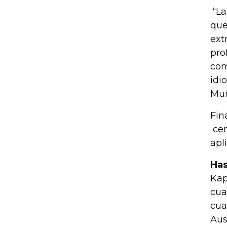
“La
que
ext
pro
com
idi
Muñ
Fin
cen
apl
Has
Kap
cua
cua
Aus