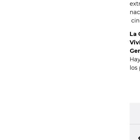
ext
nac
cin
La 
Viv
Ger
Hay
los