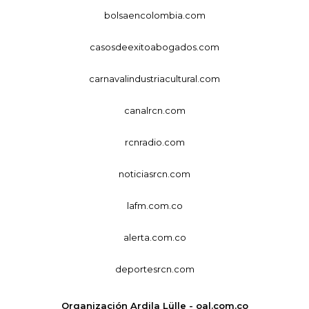
bolsaencolombia.com
casosdeexitoabogados.com
carnavalindustriacultural.com
canalrcn.com
rcnradio.com
noticiasrcn.com
lafm.com.co
alerta.com.co
deportesrcn.com
Organización Ardila Lülle - oal.com.co