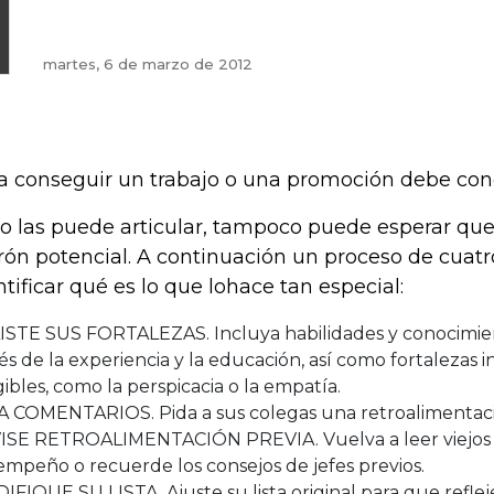
martes, 6 de marzo de 2012
a conseguir un trabajo o una promoción debe cono
no las puede articular, tampoco puede esperar que 
rón potencial. A continuación un proceso de cuatr
ntificar qué es lo que lohace tan especial:
ISTE SUS FORTALEZAS. Incluya habilidades y conocimien
és de la experiencia y la educación, así como fortalezas 
ibles, como la perspicacia o la empatía.
A COMENTARIOS. Pida a sus colegas una retroalimentac
ISE RETROALIMENTACIÓN PREVIA. Vuelva a leer viejos a
mpeño o recuerde los consejos de jefes previos.
FIQUE SU LISTA. Ajuste su lista original para que refle