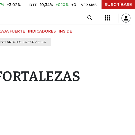
SUSCRÍBASE
,02%
10,34%
+0,10%
+0,98%
$ 416,91
+$ 0,05
+0,0
DTF
VER MÁS
UVR
CAJA FUERTE
INDICADORES
INSIDE
BELARDO DE LA ESPRIELLA
 FORTALEZAS