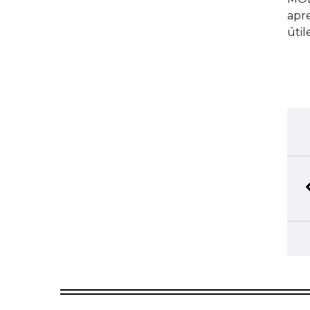
apre
útil