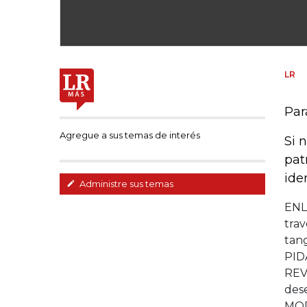
LR
Par
Agregue a sus temas de interés
Si 
pat
ide
Administre sus temas
ENL
trav
tang
PID
REV
dese
MODI