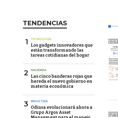
TENDENCIAS
1
TECNOLOGÍA
Los gadgets innovadores que
están transformando las
tareas cotidianas del hogar
2
HACIENDA
Las cinco banderas rojas que
hereda el nuevo gobierno en
materia económica
3
INDUSTRIA
Odinsa evolucionará ahora a
Grupo Argos Asset
Managment para el manejo