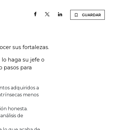
GUARDAR
cer sus fortalezas.
lo haga su jefe o
o pasos para
tos adquiridos a
intrínsecas menos
ión honesta.
nálisis de
je lo que acaba de