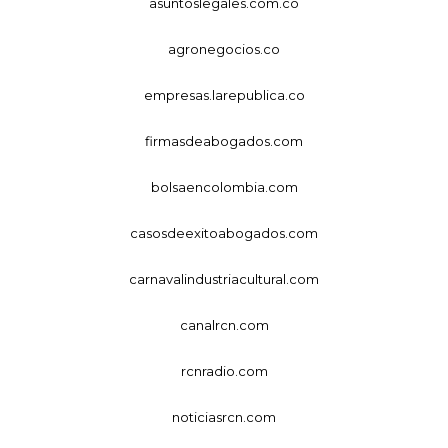
asuntoslegales.com.co
agronegocios.co
empresas.larepublica.co
firmasdeabogados.com
bolsaencolombia.com
casosdeexitoabogados.com
carnavalindustriacultural.com
canalrcn.com
rcnradio.com
noticiasrcn.com