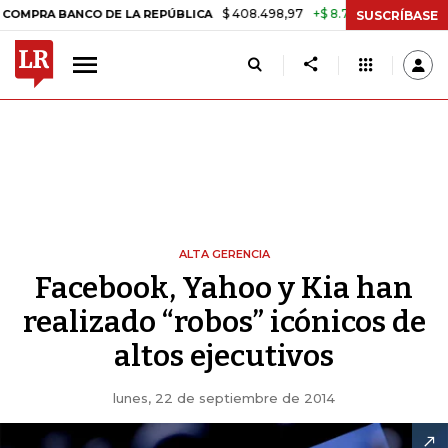
$ 408.498,97
+$ 8.753,81
+2,19%
ANCO DE LA REPÚBLICA
TASA D
SUSCRÍBASE
ALTA GERENCIA
Facebook, Yahoo y Kia han
realizado “robos” icónicos de
altos ejecutivos
lunes, 22 de septiembre de 2014