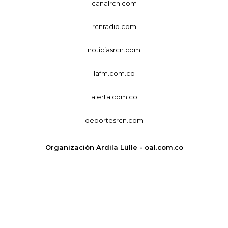
canalrcn.com
rcnradio.com
noticiasrcn.com
lafm.com.co
alerta.com.co
deportesrcn.com
Organización Ardila Lülle - oal.com.co