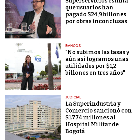
Superservicios estima
que usuarios han
pagado $24,9 billones
por obras inconclusas
BANCOS
"No subimos las tasas y
aún así logramos unas
utilidades por $1,2
billones en tres años"
JUDICIAL
La Superindustria y
Comercio sancionó con
$1.774 millones al
Hospital Militar de
Bogotá