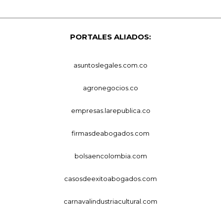
PORTALES ALIADOS:
asuntoslegales.com.co
agronegocios.co
empresas.larepublica.co
firmasdeabogados.com
bolsaencolombia.com
casosdeexitoabogados.com
carnavalindustriacultural.com