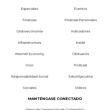
Especiales
Eventos
Finanzas
Finanzas Personales
Globoeconomía
Indicadores
Infraestructura
Inside
Internet Economy
Obituarios
Ocio
Podcast
Responsabilidad Social
Salud Ejecutiva
Sociales
Videos
MANTÉNGASE CONECTADO
Mesa de Generación de Contenidos