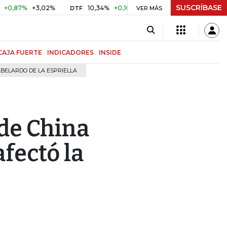
SUSCRÍBASE
87%
+3,02%
10,34%
+0,10%
+0,98%
$ 417,01
+$ 0,0
DTF
VER MÁS
UVR
CAJA FUERTE
INDICADORES
INSIDE
BELARDO DE LA ESPRIELLA
 de China
afectó la