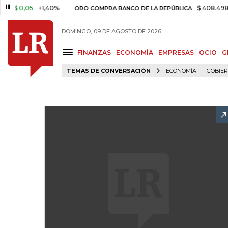
 0,05
+1,40%
$ 408.498,97
ORO COMPRA BANCO DE LA REPÚBLICA
DOMINGO, 09 DE AGOSTO DE 2026
FINANZAS
ECONOMÍA
EMPRESAS
OCIO
G
TEMAS DE CONVERSACIÓN
ECONOMÍA
GOBIE