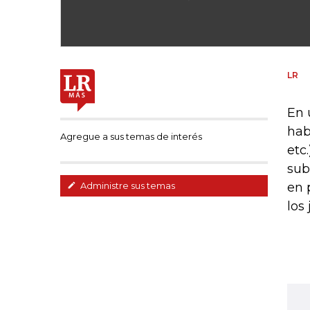
LR
En 
hab
Agregue a sus temas de interés
etc
sub
en 
Administre sus temas
los