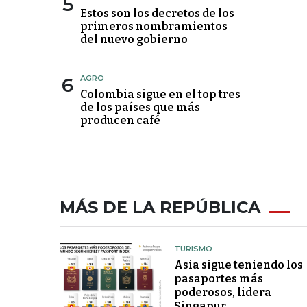
5
Estos son los decretos de los
primeros nombramientos
del nuevo gobierno
6
AGRO
Colombia sigue en el top tres
de los países que más
producen café
MÁS DE LA REPÚBLICA
TURISMO
Asia sigue teniendo los
pasaportes más
poderosos, lidera
Singapur