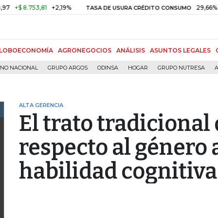
+$ 8.753,81
+2,19%
29,66%
+0,
TASA DE USURA CRÉDITO CONSUMO
LOBOECONOMÍA
AGRONEGOCIOS
ANÁLISIS
ASUNTOS LEGALES
RNO NACIONAL
GRUPO ARGOS
ODINSA
HOGAR
GRUPO NUTRESA
A
ALTA GERENCIA
El trato tradicional
respecto al género 
habilidad cognitiva