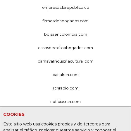
empresas.larepublica.co
firmasdeabogados.com
bolsaencolombia.com
casosdeexitoabogados.com
carnavalindustriacultural.com
canalrcn.com
rcnradio.com
noticiasrcn.com
COOKIES
lafm.com.co
Este sitio web usa cookies propias y de terceros para
alerta.com.co
analizar el tráfico, mejorar nuestros servicio y conocer el