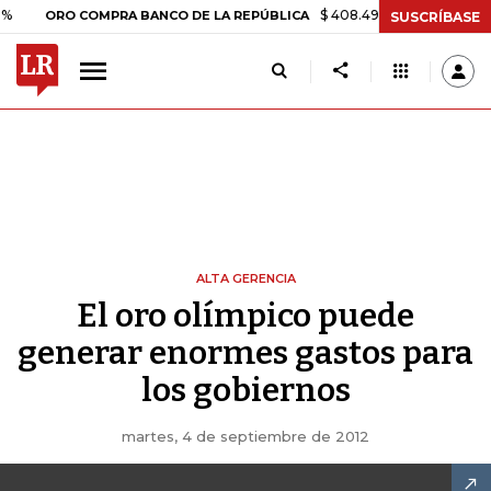
$ 408.498,97
+$ 8.753,81
+2
ORO COMPRA BANCO DE LA REPÚBLICA
SUSCRÍBASE
ALTA GERENCIA
El oro olímpico puede
generar enormes gastos para
los gobiernos
martes, 4 de septiembre de 2012