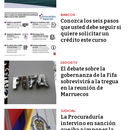
BANCOS
Conozca los seis pasos
que usted debe seguir si
quiere solicitar un
crédito este curso
DEPORTE
El debate sobre la
gobernanza de la Fifa
sobrevivirá a la tregua
en la reunión de
Marruecos
JUDICIAL
La Procuraduría
intervino en sanción
que iba a imponer la