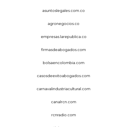
asuntoslegales.com.co
agronegocios.co
empresas.larepublica.co
firmasdeabogados.com
bolsaencolombia.com
casosdeexitoabogados.com
carnavalindustriacultural.com
canalrcn.com
rcnradio.com