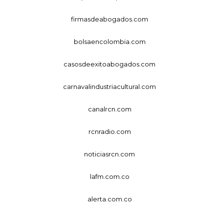
firmasdeabogados.com
bolsaencolombia.com
casosdeexitoabogados.com
carnavalindustriacultural.com
canalrcn.com
rcnradio.com
noticiasrcn.com
lafm.com.co
alerta.com.co