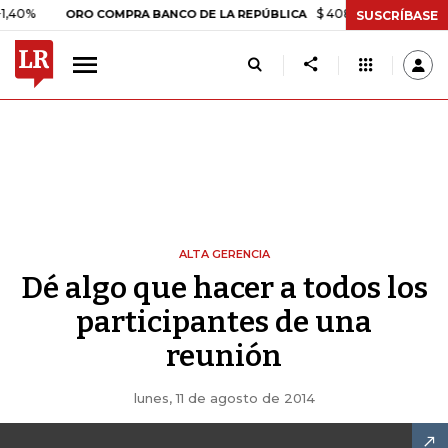
0%
$ 408.498,97
+$ 8.753,81
ORO COMPRA BANCO DE LA REPÚBLICA
SUSCRÍBASE
ALTA GERENCIA
Dé algo que hacer a todos los
participantes de una
reunión
lunes, 11 de agosto de 2014