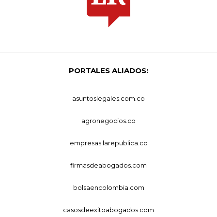
PORTALES ALIADOS:
asuntoslegales.com.co
agronegocios.co
empresas.larepublica.co
firmasdeabogados.com
bolsaencolombia.com
casosdeexitoabogados.com