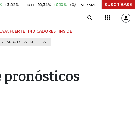
SUSCRÍBASE
02%
10,34%
+0,10%
+0,98%
$ 416,91
+$ 0,05
+0,01%
DTF
UVR
VER MÁS
CAJA FUERTE
INDICADORES
INSIDE
BELARDO DE LA ESPRIELLA
e pronósticos