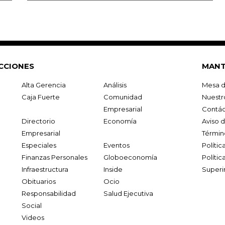
CCIONES
MANT
Alta Gerencia
Análisis
Mesa d
Caja Fuerte
Comunidad
Nuestr
Empresarial
Contác
Directorio
Economía
Aviso 
Empresarial
Términ
Especiales
Eventos
Políti
Finanzas Personales
Globoeconomía
Polític
Infraestructura
Inside
Superi
Obituarios
Ocio
Responsabilidad
Salud Ejecutiva
Social
Videos