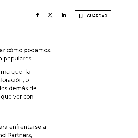
GUARDAR
onar cómo podamos.
n populares.
rma que “la
loración, o
 los demás de
 que ver con
ra enfrentarse al
d Partners,