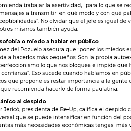
omienda trabajar la asertividad, “para lo que se re
 mensajes a transmitir, en qué modo y con qué pal
ceptibilidades”. No olvidar que el jefe es igual de
otros mismos también ayuda.
sofobia o miedo a hablar en público
ez del Pozuelo asegura que “poner los miedos e
da a hacerlos más pequeños. Son la propia autoex
perfeccionismo lo que nos bloquea e impide que 
 confianza”. Eso sucede cuando hablamos en públ
cos que propone es restar importancia a la gente 
que recomienda hacerlo de forma paulatina.
pánico al despido
ar Jericó, presidenta de Be-Up, califica el despido
versal que se puede intensificar en función del pod
antas más necesidades económicas tengas, más ví