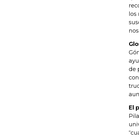
rec
los
sus
nos
Glo
Góm
ayu
de 
con
tru
aun
El 
Pil
uni
“cu