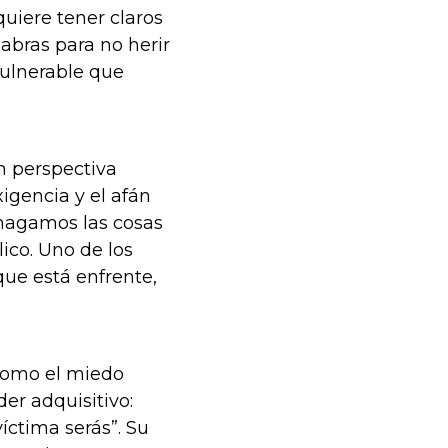
quiere tener claros
abras para no herir
 vulnerable que
n perspectiva
igencia y el afán
hagamos las cosas
ico. Uno de los
que está enfrente,
 como el miedo
er adquisitivo:
ctima serás”. Su