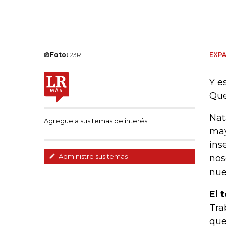
Foto:
123RF
EXPA
Y e
Que
Nat
Agregue a sus temas de interés
may
ins
Administre sus temas
nos
nue
El 
Tra
que