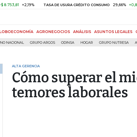
3,81
+2,19%
29,66%
+0,87%
+
TASA DE USURA CRÉDITO CONSUMO
LOBOECONOMÍA
AGRONEGOCIOS
ANÁLISIS
ASUNTOS LEGALES
RNO NACIONAL
GRUPO ARGOS
ODINSA
HOGAR
GRUPO NUTRESA
A
ALTA GERENCIA
Cómo superar el mie
temores laborales