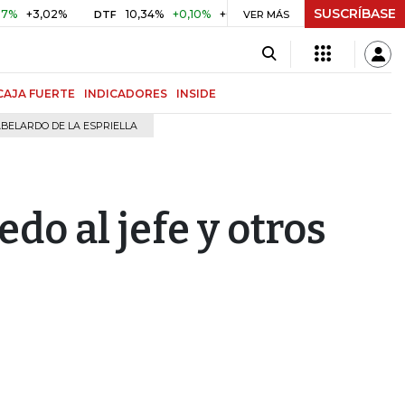
SUSCRÍBASE
3,02%
10,34%
+0,10%
+0,98%
$ 417,01
+$ 0,05
+0,
DTF
VER MÁS
UVR
CAJA FUERTE
INDICADORES
INSIDE
BELARDO DE LA ESPRIELLA
do al jefe y otros