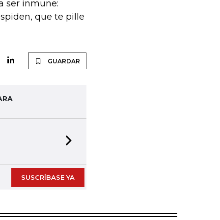
ta ser inmune:
espiden, que te pille
GUARDAR
ARA
Next slide
SUSCRÍBASE YA