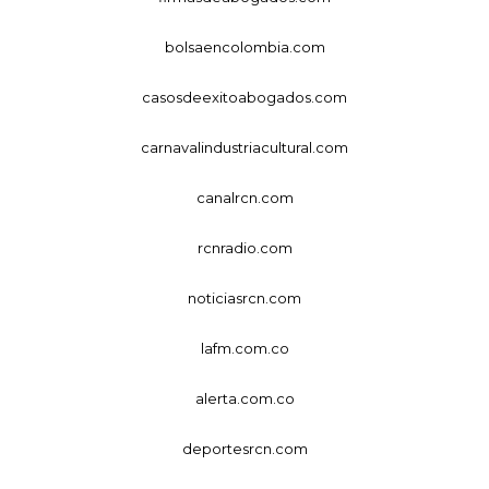
bolsaencolombia.com
casosdeexitoabogados.com
carnavalindustriacultural.com
canalrcn.com
rcnradio.com
noticiasrcn.com
lafm.com.co
alerta.com.co
deportesrcn.com