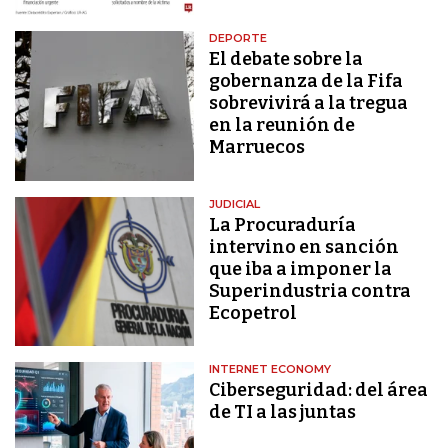
DEPORTE
El debate sobre la
gobernanza de la Fifa
sobrevivirá a la tregua
en la reunión de
Marruecos
JUDICIAL
La Procuraduría
intervino en sanción
que iba a imponer la
Superindustria contra
Ecopetrol
INTERNET ECONOMY
Ciberseguridad: del área
de TI a las juntas