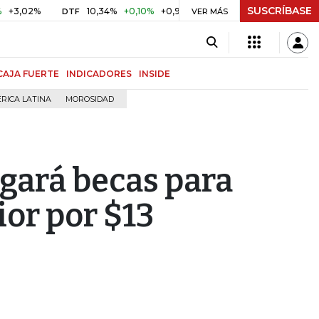
SUSCRÍBASE
2%
10,34%
+0,10%
+0,98%
$ 416,86
+$ 0,05
+0,01%
DTF
UVR
VER MÁS
CAJA FUERTE
INDICADORES
INSIDE
RICA LATINA
MOROSIDAD
rgará becas para
ior por $13