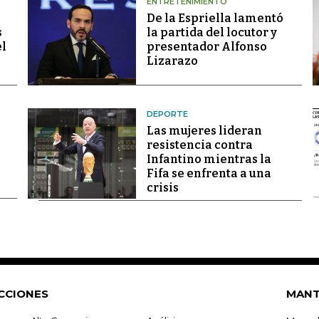
ENTRETENIMIENTO
De la Espriella lamentó
s
la partida del locutor y
el
presentador Alfonso
Lizarazo
DEPORTE
Las mujeres lideran
resistencia contra
Infantino mientras la
Fifa se enfrenta a una
crisis
CCIONES
MANT