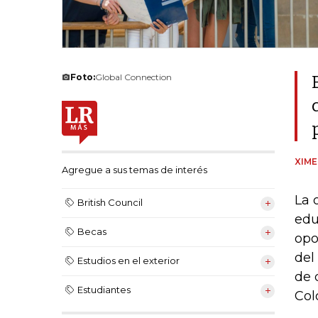
Foto:
Global Connection
XIM
Agregue a sus temas de interés
La 
British Council
edu
Becas
opo
del
Estudios en el exterior
de 
Estudiantes
Col