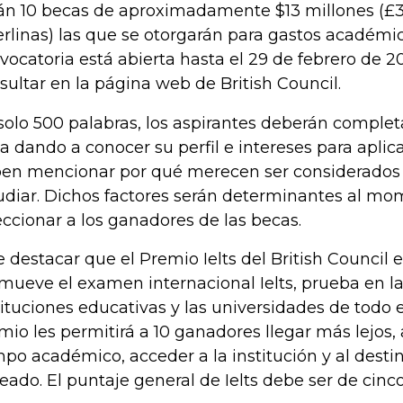
án 10 becas de aproximadamente $13 millones (£3.
erlinas) las que se otorgarán para gastos académico
vocatoria está abierta hasta el 29 de febrero de 2
sultar en la página web de British Council.
solo 500 palabras, los aspirantes deberán complet
ea dando a conocer su perfil e intereses para aplica
en mencionar por qué merecen ser considerados
udiar. Dichos factores serán determinantes al mo
eccionar a los ganadores de las becas.
e destacar que el Premio Ielts del British Council
mueve el examen internacional Ielts, prueba en la
tituciones educativas y las universidades de todo 
mio les permitirá a 10 ganadores llegar más lejos, 
po académico, acceder a la institución y al dest
eado. El puntaje general de Ielts debe ser de cinc