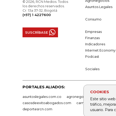
Agronegocios
© 2026, RCN Medios. Todos
los derechos reservados.
Asuntos Legales
Cr. 13a 37-32, Bogotá
(+57) 1 4227600
Consumo
Empresas
SUSCRÍBASE
Finanzas
Indicadores
Internet Economy
Podcast
Sociales
PORTALES ALIADOS:
COOKIES
asuntoslegales.com.co
agronegocios.co
empresas
Este sitio web
casosdeexitoabogados.com
carnavalindustriacultur
tráfico, mejor
deportesrcn.com
usuario. Para