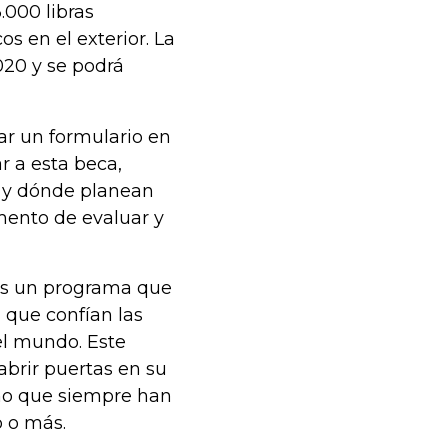
000 libras
s en el exterior. La
020 y se podrá
ar un formulario en
r a esta beca,
 y dónde planean
mento de evaluar y
 es un programa que
 que confían las
el mundo. Este
abrir puertas en su
ino que siempre han
o o más.