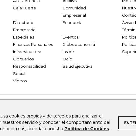
Alta Gerencia
Análisis
Mesa d
Caja Fuerte
Comunidad
Nuestr
Empresarial
Contác
Directorio
Economía
Aviso 
Empresarial
Términ
Especiales
Eventos
Políti
Finanzas Personales
Globoeconomía
Polític
Infraestructura
Inside
Superi
Obituarios
Ocio
Responsabilidad
Salud Ejecutiva
Social
Videos
.larepublica.co
firmasdeabogados.com
bolsaencolombia.com
 usa cookies propias y de terceros para analizar el
al.com
canalrcn.com
rcnradio.com
noticiasrcn.com
lafm.c
ar nuestros servicio y conocer el comportamiento del
ENTE
 conocer más, acceda a nuestra
Política de Cookies
.