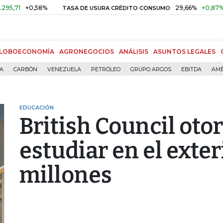
+0,58%
29,66%
+0,87%
+3,0
TASA DE USURA CRÉDITO CONSUMO
LOBOECONOMÍA
AGRONEGOCIOS
ANÁLISIS
ASUNTOS LEGALES
ÍA
CARBÓN
VENEZUELA
PETRÓLEO
GRUPO ARGOS
EBITDA
AMÉ
EDUCACIÓN
British Council oto
estudiar en el exter
millones