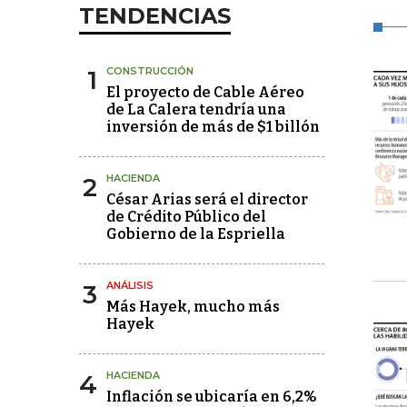
TENDENCIAS
1
CONSTRUCCIÓN
El proyecto de Cable Aéreo
de La Calera tendría una
inversión de más de $1 billón
2
HACIENDA
César Arias será el director
de Crédito Público del
Gobierno de la Espriella
3
ANÁLISIS
Más Hayek, mucho más
Hayek
4
HACIENDA
Inflación se ubicaría en 6,2%