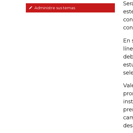
Ser
Administre sus temas
est
con
con
En 
lín
deb
est
sel
Val
pro
ins
pre
cam
des