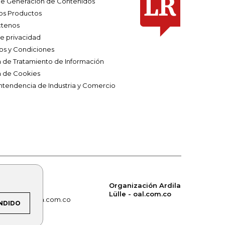
e Generación de Contenidos
os Productos
tenos
de privacidad
os y Condiciones
ca de Tratamiento de Información
a de Cookies
ntendencia de Industria y Comercio
Organización Ardila
Lülle - oal.com.co
om.co
alerta.com.co
NDIDO