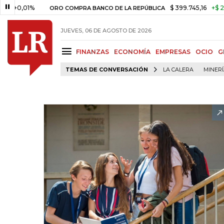
,01%
$ 399.745,16
+$ 2.295,71
ORO COMPRA BANCO DE LA REPÚBLICA
JUEVES, 06 DE AGOSTO DE 2026
FINANZAS
ECONOMÍA
EMPRESAS
OCIO
G
TEMAS DE CONVERSACIÓN
LA CALERA
MINER