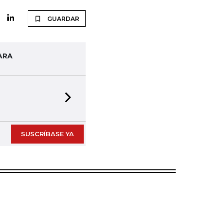
GUARDAR
ARA
Next slide
SUSCRÍBASE YA