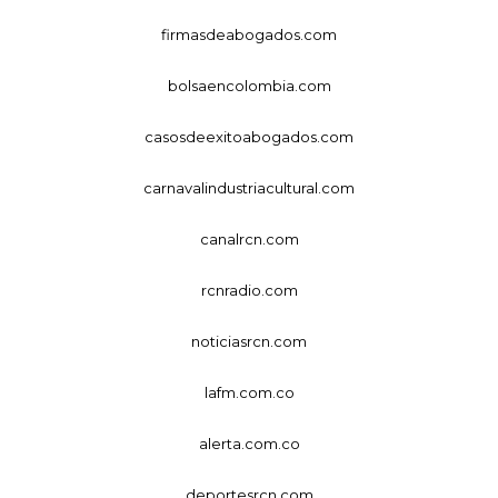
firmasdeabogados.com
bolsaencolombia.com
casosdeexitoabogados.com
carnavalindustriacultural.com
canalrcn.com
rcnradio.com
noticiasrcn.com
lafm.com.co
alerta.com.co
deportesrcn.com