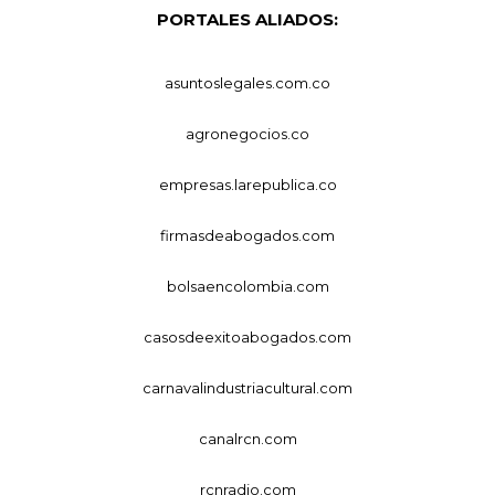
PORTALES ALIADOS:
asuntoslegales.com.co
agronegocios.co
empresas.larepublica.co
firmasdeabogados.com
bolsaencolombia.com
casosdeexitoabogados.com
carnavalindustriacultural.com
canalrcn.com
rcnradio.com