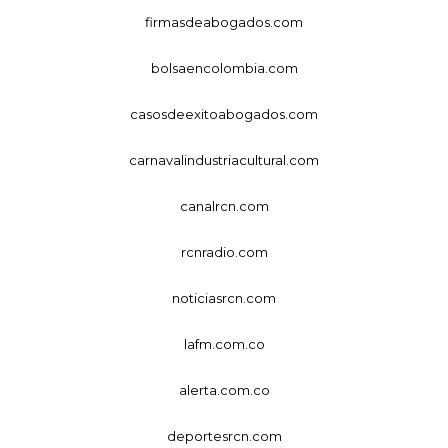
firmasdeabogados.com
bolsaencolombia.com
casosdeexitoabogados.com
carnavalindustriacultural.com
canalrcn.com
rcnradio.com
noticiasrcn.com
lafm.com.co
alerta.com.co
deportesrcn.com