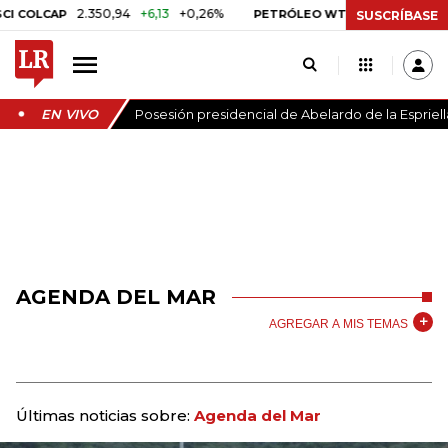
2.350,94
+6,13
+0,26%
US$ 78,01
US$ 2,
COLCAP
PETRÓLEO WTI
SUSCRÍBASE
EN VIVO
Posesión presidencial de Abelardo de la Espriell
AGENDA DEL MAR
AGREGAR A MIS TEMAS
Últimas noticias sobre:
Agenda del Mar