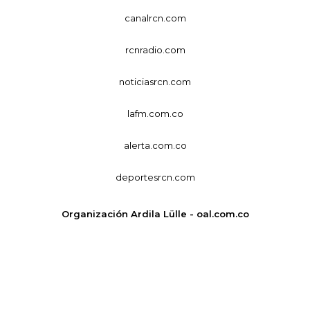
canalrcn.com
rcnradio.com
noticiasrcn.com
lafm.com.co
alerta.com.co
deportesrcn.com
Organización Ardila Lülle - oal.com.co