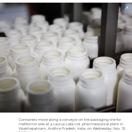
Containers move along a conveyor on the packaging line for
metformin pills at a Laurus Labs Ltd. pharmaceutical plant in
Visakhapatnam, Andhra Pradesh, India, on Wednesday, Nov. 15,