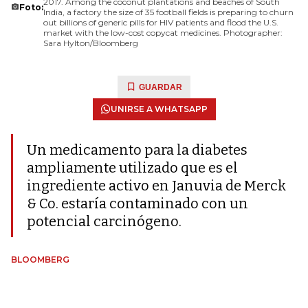
2017. Among the coconut plantations and beaches of South
Foto:
India, a factory the size of 35 football fields is preparing to churn
out billions of generic pills for HIV patients and flood the U.S.
market with the low-cost copycat medicines. Photographer:
Sara Hylton/Bloomberg
GUARDAR
UNIRSE A WHATSAPP
Un medicamento para la diabetes
ampliamente utilizado que es el
ingrediente activo en Januvia de Merck
& Co. estaría contaminado con un
potencial carcinógeno.
BLOOMBERG