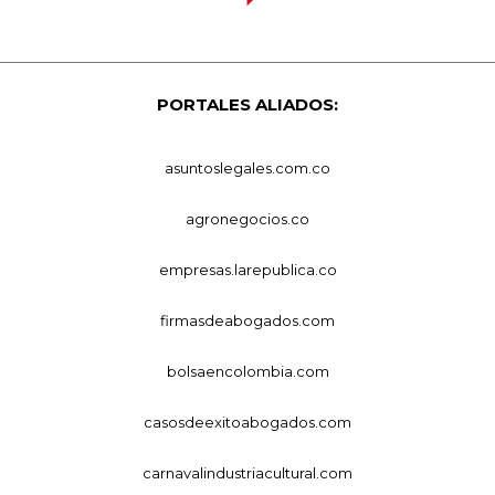
PORTALES ALIADOS:
asuntoslegales.com.co
agronegocios.co
empresas.larepublica.co
firmasdeabogados.com
bolsaencolombia.com
casosdeexitoabogados.com
carnavalindustriacultural.com