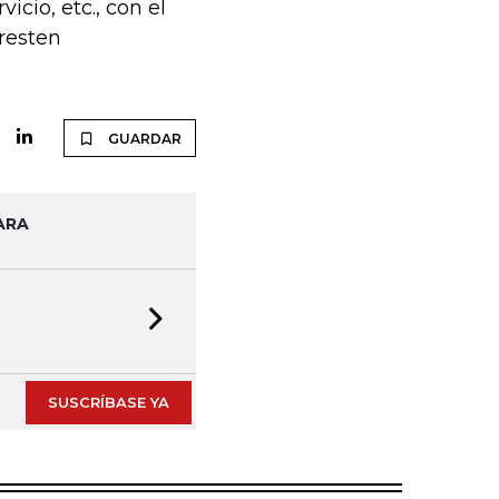
vicio, etc., con el
 resten
GUARDAR
ARA
Next slide
SUSCRÍBASE YA