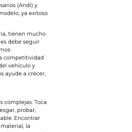
sarios (Andi) y
modelo, ya exitoso
tria, tienen mucho
les debe seguir
amos
a competitividad
del vehículo y
os ayude a crecer,
s complejas. Toca
esgar, probar,
able. Encontrar
material, la