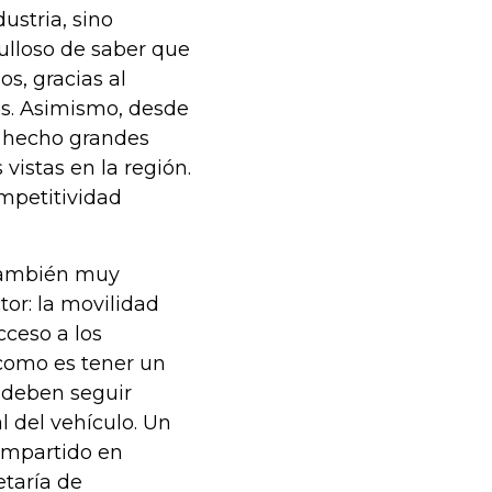
ustria, sino
ulloso de saber que
s, gracias al
es. Asimismo, desde
n hecho grandes
istas en la región.
mpetitividad
 también muy
tor: la movilidad
acceso a los
como es tener un
e deben seguir
l del vehículo. Un
ompartido en
etaría de