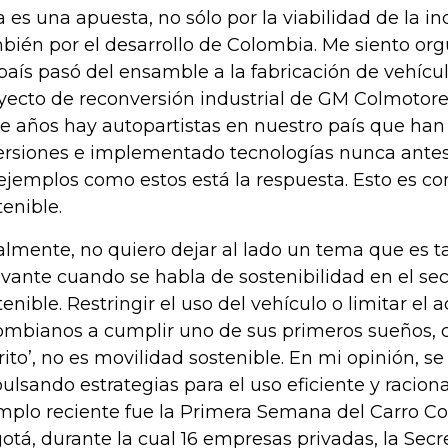
a es una apuesta, no sólo por la viabilidad de la ind
bién por el desarrollo de Colombia. Me siento org
país pasó del ensamble a la fabricación de vehículo
yecto de reconversión industrial de GM Colmotor
e años hay autopartistas en nuestro país que ha
ersiones e implementado tecnologías nunca antes v
ejemplos como estos está la respuesta. Esto es co
tenible.
almente, no quiero dejar al lado un tema que es
evante cuando se habla de sostenibilidad en el sec
tenible. Restringir el uso del vehículo o limitar el 
ombianos a cumplir uno de sus primeros sueños, 
rrito’, no es movilidad sostenible. En mi opinión, s
ulsando estrategias para el uso eficiente y raciona
mplo reciente fue la Primera Semana del Carro C
otá, durante la cual 16 empresas privadas, la Secr