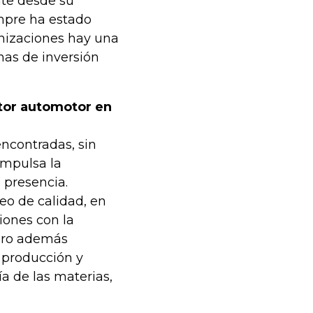
nte desde su
mpre ha estado
anizaciones hay una
mas de inversión
ctor automotor en
ncontradas, sin
impulsa la
 presencia.
eo de calidad, en
iones con la
pero además
 producción y
a de las materias,