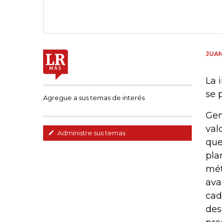
JUAN
La 
se 
Agregue a sus temas de interés
Gen
val
Administre sus temas
que
pla
mét
ava
cad
des