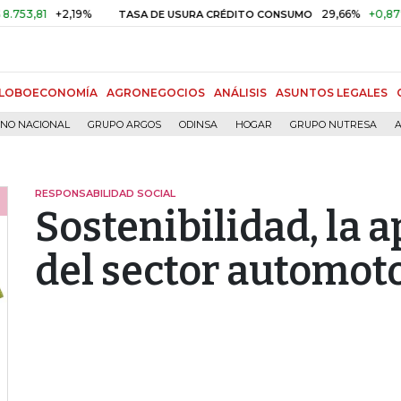
1
+2,19%
29,66%
+0,87%
+3,0
TASA DE USURA CRÉDITO CONSUMO
LOBOECONOMÍA
AGRONEGOCIOS
ANÁLISIS
ASUNTOS LEGALES
RNO NACIONAL
GRUPO ARGOS
ODINSA
HOGAR
GRUPO NUTRESA
A
RESPONSABILIDAD SOCIAL
Sostenibilidad, la 
del sector automot