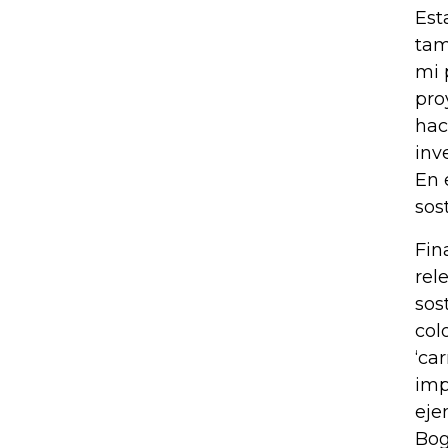
Est
tam
mi 
pro
hac
inv
En 
sos
Fin
rel
sos
col
‘ca
imp
eje
Bog