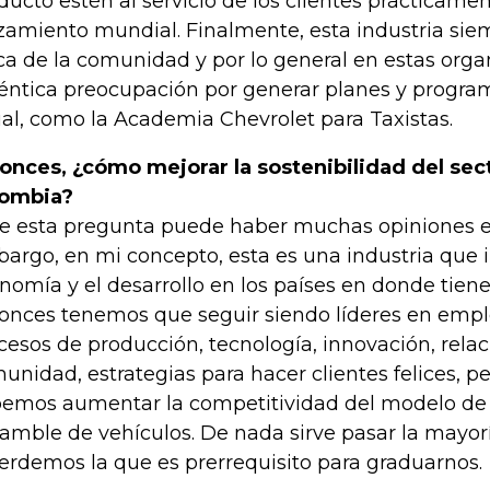
ducto estén al servicio de los clientes prácticame
zamiento mundial. Finalmente, esta industria sie
ca de la comunidad y por lo general en estas org
éntica preocupación por generar planes y progra
ial, como la Academia Chevrolet para Taxistas.
onces, ¿cómo mejorar la sostenibilidad del se
lombia?
e esta pregunta puede haber muchas opiniones e
argo, en mi concepto, esta es una industria que 
nomía y el desarrollo en los países en donde tiene
onces tenemos que seguir siendo líderes en empl
cesos de producción, tecnología, innovación, relac
unidad, estrategias para hacer clientes felices, 
emos aumentar la competitividad del modelo de
amble de vehículos. De nada sirve pasar la mayorí
perdemos la que es prerrequisito para graduarnos.