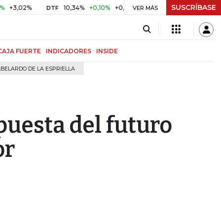
SUSCRÍBASE
2%
10,34%
+0,10%
+0,98%
$ 416,91
+$ 0,05
+0,01%
DTF
UVR
VER MÁS
CAJA FUERTE
INDICADORES
INSIDE
BELARDO DE LA ESPRIELLA
apuesta del futuro
or