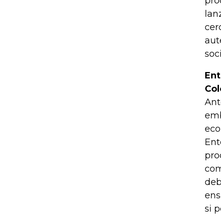
pro
lan
cer
aut
soc
Ent
Co
Ant
emb
eco
Ent
pro
com
deb
ens
si 