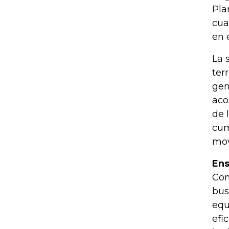
Pla
cua
en 
La 
ter
gen
aco
de 
cum
mov
Ens
Com
bus
equ
efi