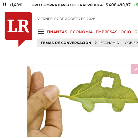
,40%
$ 408.498,97
+$ 8.753,8
ORO COMPRA BANCO DE LA REPÚBLICA
VIERNES, 07 DE AGOSTO DE 2026
FINANZAS
ECONOMÍA
EMPRESAS
OCIO
G
TEMAS DE CONVERSACIÓN
ECONOMÍA
GOBIE