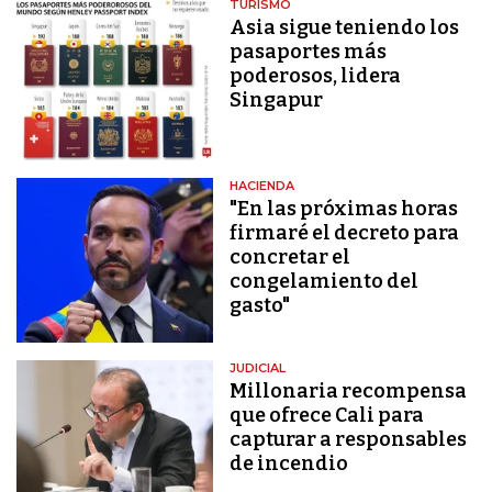
TURISMO
Asia sigue teniendo los
pasaportes más
poderosos, lidera
Singapur
HACIENDA
"En las próximas horas
firmaré el decreto para
concretar el
congelamiento del
gasto"
JUDICIAL
Millonaria recompensa
que ofrece Cali para
capturar a responsables
de incendio