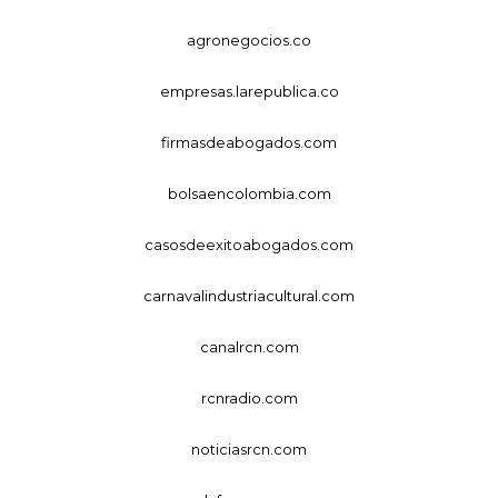
agronegocios.co
empresas.larepublica.co
firmasdeabogados.com
bolsaencolombia.com
casosdeexitoabogados.com
carnavalindustriacultural.com
canalrcn.com
rcnradio.com
noticiasrcn.com