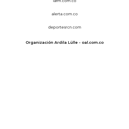
lafm.com.co
alerta.com.co
deportesrcn.com
Organización Ardila Lülle - oal.com.co