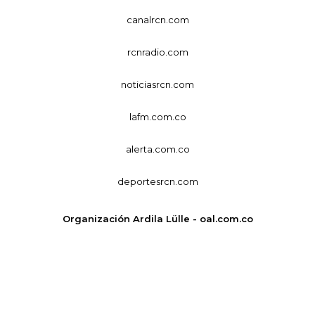
canalrcn.com
rcnradio.com
noticiasrcn.com
lafm.com.co
alerta.com.co
deportesrcn.com
Organización Ardila Lülle - oal.com.co