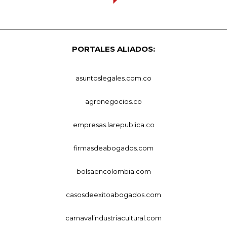
PORTALES ALIADOS:
asuntoslegales.com.co
agronegocios.co
empresas.larepublica.co
firmasdeabogados.com
bolsaencolombia.com
casosdeexitoabogados.com
carnavalindustriacultural.com