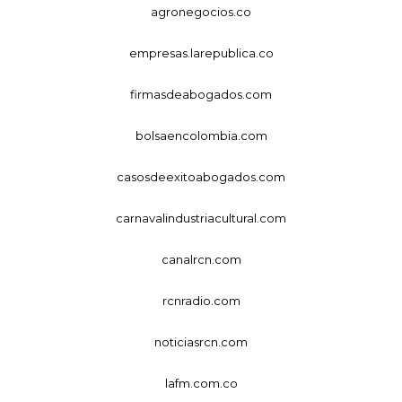
agronegocios.co
empresas.larepublica.co
firmasdeabogados.com
bolsaencolombia.com
casosdeexitoabogados.com
carnavalindustriacultural.com
canalrcn.com
rcnradio.com
noticiasrcn.com
lafm.com.co