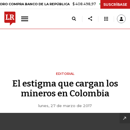
$ 408.498,97
+$ 8.753,81
+2,19%
MPRA BANCO DE LA REPÚBLICA
T
SUSCRÍBASE
EDITORIAL
El estigma que cargan los
mineros en Colombia
lunes, 27 de marzo de 2017