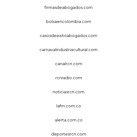
firmasdeabogados.com
bolsaencolombia.com
casosdeexitoabogados.com
carnavalindustriacultural.com
canalrcn.com
rcnradio.com
noticiasrcn.com
lafm.com.co
alerta.com.co
deportesrcn.com