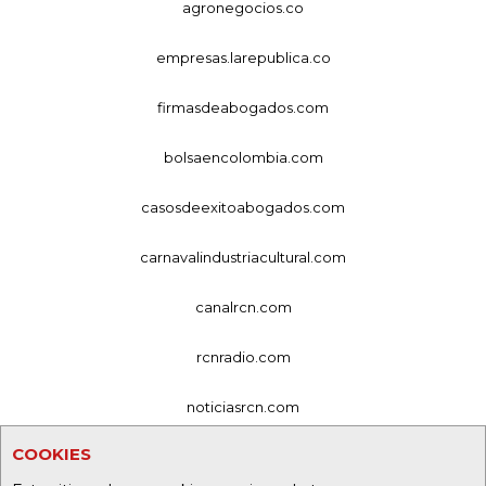
agronegocios.co
empresas.larepublica.co
firmasdeabogados.com
bolsaencolombia.com
casosdeexitoabogados.com
carnavalindustriacultural.com
canalrcn.com
rcnradio.com
noticiasrcn.com
COOKIES
lafm.com.co