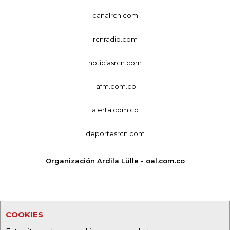
canalrcn.com
rcnradio.com
noticiasrcn.com
lafm.com.co
alerta.com.co
deportesrcn.com
Organización Ardila Lülle - oal.com.co
COOKIES