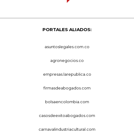
PORTALES ALIADOS:
asuntoslegales.com.co
agronegocios.co
empresas.larepublica.co
firmasdeabogados.com
bolsaencolombia.com
casosdeexitoabogados.com
carnavalindustriacultural.com