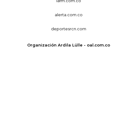
lafm.com.co
alerta.com.co
deportesrcn.com
Organización Ardila Lülle - oal.com.co