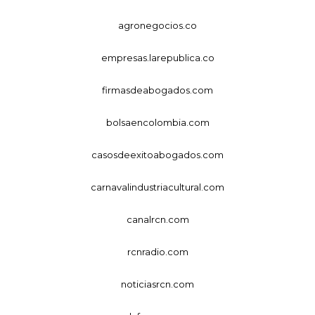
agronegocios.co
empresas.larepublica.co
firmasdeabogados.com
bolsaencolombia.com
casosdeexitoabogados.com
carnavalindustriacultural.com
canalrcn.com
rcnradio.com
noticiasrcn.com