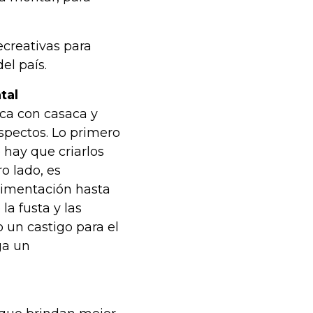
ecreativas para
el país.
tal
ica con casaca y
spectos. Lo primero
 hay que criarlos
o lado, es
alimentación hasta
la fusta y las
 un castigo para el
ga un