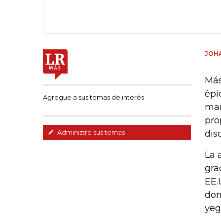
JOH
Más
épi
Agregue a sus temas de interés
man
pro
dis
Administre sus temas
La 
gra
EE.
don
yeg