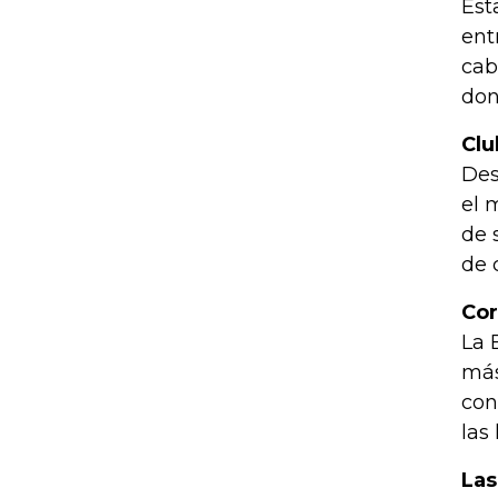
Est
ent
cab
don
Clu
Des
el 
de 
de 
Cor
La 
más
con
las
Las