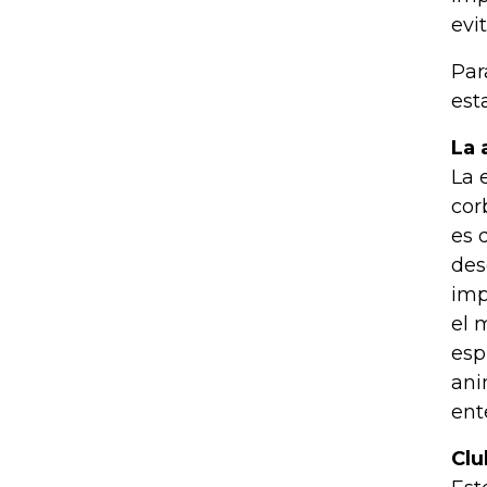
evi
Par
est
La 
La 
cor
es 
des
imp
el 
esp
ani
ent
Clu