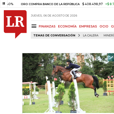
$ 408.498,97
+$ 8.753,81
+
ORO COMPRA BANCO DE LA REPÚBLICA
JUEVES, 06 DE AGOSTO DE 2026
FINANZAS
ECONOMÍA
EMPRESAS
OCIO
G
TEMAS DE CONVERSACIÓN
LA CALERA
MINER