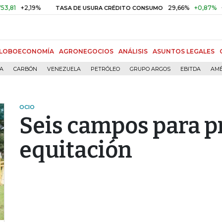
2,19%
29,66%
+0,87%
+3,02%
TASA DE USURA CRÉDITO CONSUMO
LOBOECONOMÍA
AGRONEGOCIOS
ANÁLISIS
ASUNTOS LEGALES
ÍA
CARBÓN
VENEZUELA
PETRÓLEO
GRUPO ARGOS
EBITDA
AMÉ
OCIO
Seis campos para p
equitación