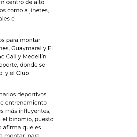
n centro de alto
os como a jinetes,
ales e
os para montar,
nes, Guaymaral y El
o Cali y Medellín
eporte, donde se
, y el Club
narios deportivos
 de entrenamiento
res más influyentes,
 el binomio, puesto
o afirma que es
a montar, para