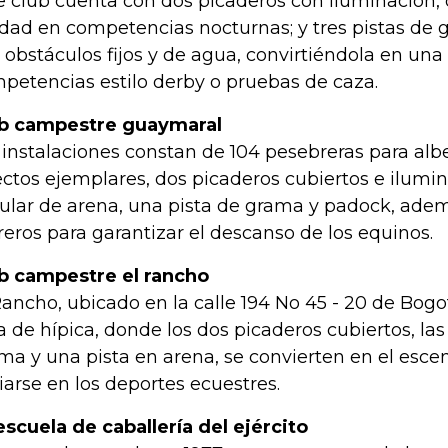
e club cuenta con dos picaderos con iluminación,
idad en competencias nocturnas; y tres pistas de g
 obstáculos fijos y de agua, convirtiéndola en un
petencias estilo derby o pruebas de caza.
b campestre guaymaral
 instalaciones constan de 104 pesebreras para alb
ectos ejemplares, dos picaderos cubiertos e ilumin
cular de arena, una pista de grama y padock, ade
reros para garantizar el descanso de los equinos.
b campestre el rancho
Rancho, ubicado en la calle 194 No 45 - 20 de Bog
a de hípica, donde los dos picaderos cubiertos, las
ma y una pista en arena, se convierten en el escen
ciarse en los deportes ecuestres.
escuela de caballería del ejército