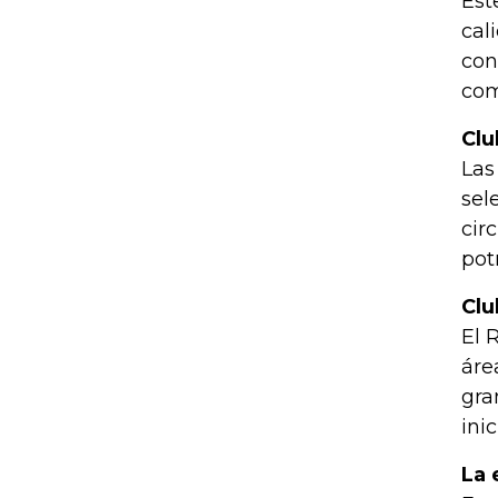
Est
cal
con
com
Clu
Las
sel
cir
pot
Clu
El 
áre
gra
ini
La 