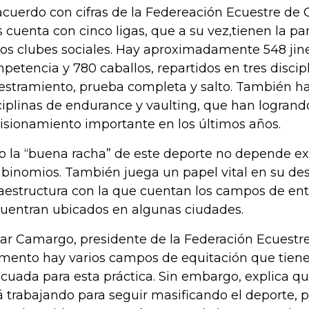
cuerdo con cifras de la Federeación Ecuestre de 
s cuenta con cinco ligas, que a su vez,tienen la pa
ios clubes sociales. Hay aproximadamente 548 jin
petencia y 780 caballos, repartidos en tres discip
estramiento, prueba completa y salto. También hay
ciplinas de endurance y vaulting, que han logrand
isionamiento importante en los últimos años.
o la “buena racha” de este deporte no depende e
 binomios. También juega un papel vital en su desa
raestructura con la que cuentan los campos de en
uentran ubicados en algunas ciudades.
ar Camargo, presidente de la Federación Ecuestre
ento hay varios campos de equitación que tienen
cuada para esta práctica. Sin embargo, explica qu
á trabajando para seguir masificando el deporte, p