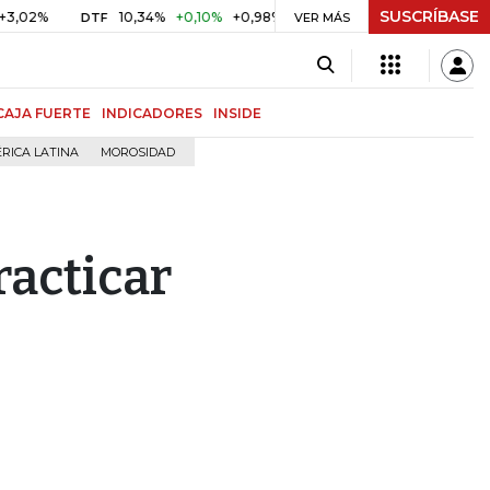
SUSCRÍBASE
10,34%
+0,10%
+0,98%
$ 416,86
+$ 0,05
+0,01%
DTF
UVR
VER MÁS
CAJA FUERTE
INDICADORES
INSIDE
RICA LATINA
MOROSIDAD
racticar