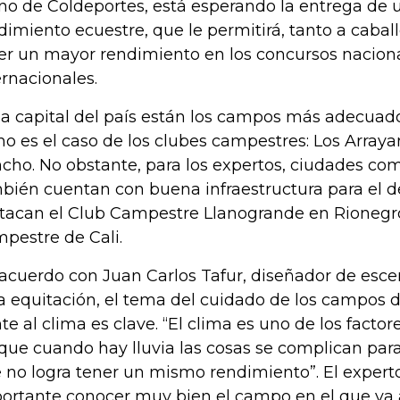
o de Coldeportes, está esperando la entrega de u
dimiento ecuestre, que le permitirá, tanto a caball
er un mayor rendimiento en los concursos nacion
ernacionales.
la capital del país están los campos más adecuad
o es el caso de los clubes campestres: Los Arraya
cho. No obstante, para los expertos, ciudades com
bién cuentan con buena infraestructura para el d
tacan el Club Campestre Llanogrande en Rionegro
pestre de Cali.
acuerdo con Juan Carlos Tafur, diseñador de esce
a equitación, el tema del cuidado de los campos
nte al clima es clave. “El clima es uno de los facto
que cuando hay lluvia las cosas se complican para
 no logra tener un mismo rendimiento”. El expert
ortante conocer muy bien el campo en el que va 