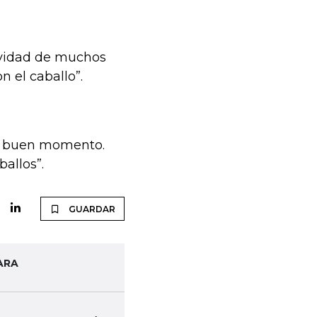
tividad de muchos
 el caballo”.
un buen momento.
allos”.
GUARDAR
ARA