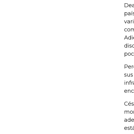
Dea
paí
var
com
Adi
dis
poc
Per
sus
inf
enc
Cés
mom
ade
est