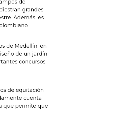
 campos de
diestran grandes
estre. Además, es
colombiano.
s de Medellín, en
iseño de un jardín
ortantes concursos
os de equitación
olamente cuenta
ta que permite que