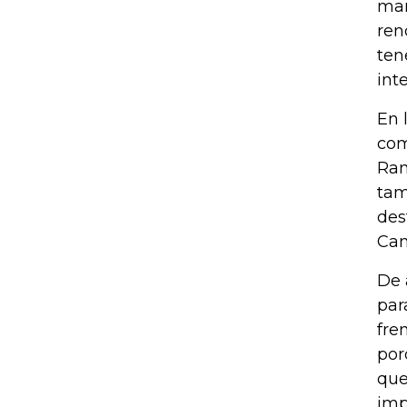
man
ren
ten
int
En 
com
Ran
tam
des
Cam
De 
par
fre
por
que
imp