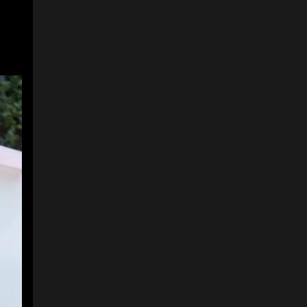
asistieron al encuentro
realizado en Casa
Fenalco en Bogotá.
Foto:
Stella Artois