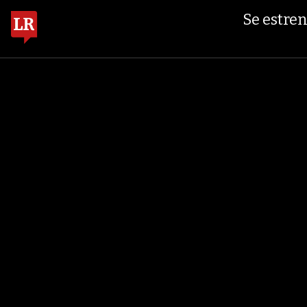
$ 408.498,97
+$ 8.753,81
+2,19%
ORO COMPRA BANCO DE LA REPÚBLICA
Se estren
DOMINGO, 09 DE AGOSTO DE 2026
FINANZAS
ECONOMÍA
EMPRESAS
OCIO
G
TEMAS DE CONVERSACIÓN
ECONOMÍA
GOBIE