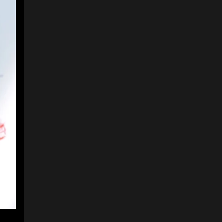
4
4
Pablo Escola,
presentador; y Alejandra
Sandoval, actriz,
asistieron al lanzamiento
de la marca.
Foto:
Stella Artois