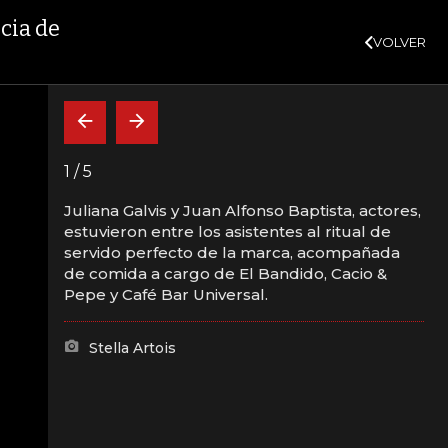
SUSCRÍBASE
10,34%
+0,10%
+0,98%
$ 417,01
+$ 0,05
+0,01%
TF
UVR
VER MÁS
BITC
ncia de
VOLVER
CAJA FUERTE
INDICADORES
INSIDE
BELARDO DE LA ESPRIELLA
1
/
5
Juliana Galvis y Juan Alfonso Baptista, actores,
estuvieron entre los asistentes al ritual de
lla Artois y contó
servido perfecto de la marca, acompañada
de comida a cargo de El Bandido, Cacio &
rias celebridades
Pepe y Café Bar Universal.
Stella Artois