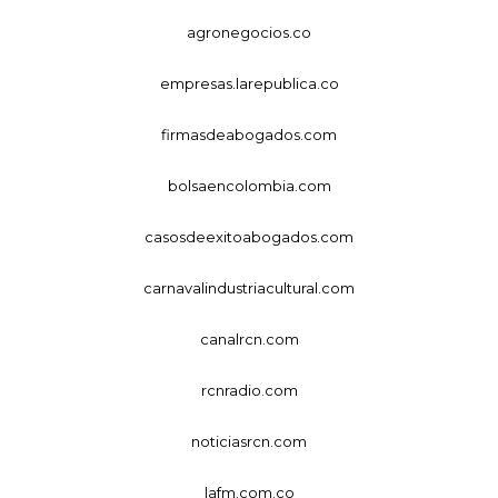
agronegocios.co
empresas.larepublica.co
firmasdeabogados.com
bolsaencolombia.com
casosdeexitoabogados.com
carnavalindustriacultural.com
canalrcn.com
rcnradio.com
noticiasrcn.com
lafm.com.co