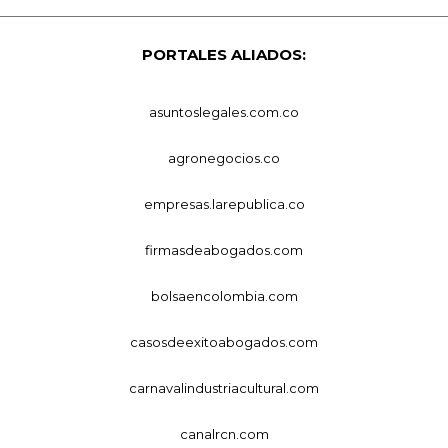
PORTALES ALIADOS:
asuntoslegales.com.co
agronegocios.co
empresas.larepublica.co
firmasdeabogados.com
bolsaencolombia.com
casosdeexitoabogados.com
carnavalindustriacultural.com
canalrcn.com