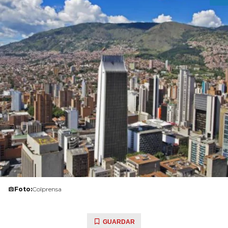
Foto:
Colprensa
GUARDAR