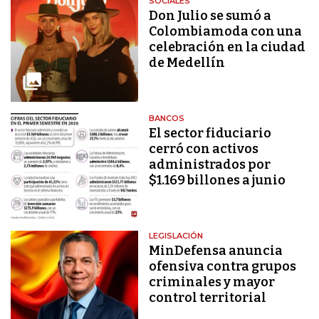
SOCIALES
Don Julio se sumó a
Colombiamoda con una
celebración en la ciudad
de Medellín
BANCOS
El sector fiduciario
cerró con activos
administrados por
$1.169 billones a junio
LEGISLACIÓN
MinDefensa anuncia
ofensiva contra grupos
criminales y mayor
control territorial