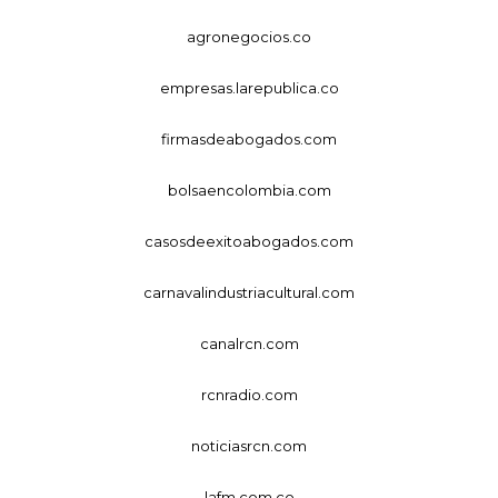
agronegocios.co
empresas.larepublica.co
firmasdeabogados.com
bolsaencolombia.com
casosdeexitoabogados.com
carnavalindustriacultural.com
canalrcn.com
rcnradio.com
noticiasrcn.com
lafm.com.co