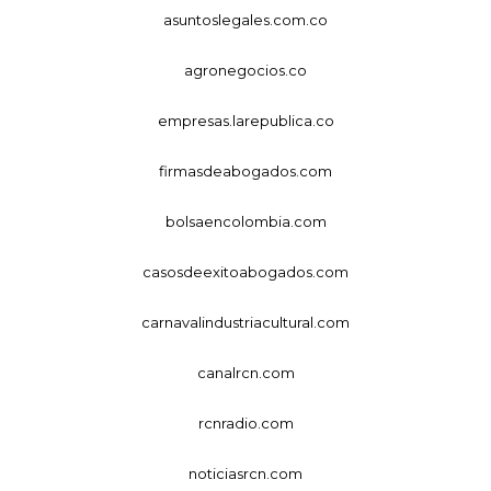
asuntoslegales.com.co
agronegocios.co
empresas.larepublica.co
firmasdeabogados.com
bolsaencolombia.com
casosdeexitoabogados.com
carnavalindustriacultural.com
canalrcn.com
rcnradio.com
noticiasrcn.com