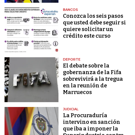
BANCOS
Conozca los seis pasos
que usted debe seguir si
quiere solicitar un
crédito este curso
DEPORTE
El debate sobre la
gobernanza de la Fifa
sobrevivirá a la tregua
en la reunión de
Marruecos
JUDICIAL
La Procuraduría
intervino en sanción
que iba a imponer la