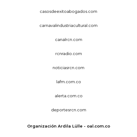
casosdeexitoabogados.com
carnavalindustriacultural.com
canalrcn.com
rcnradio.com
noticiasrcn.com
lafm.com.co
alerta.com.co
deportesrcn.com
Organización Ardila Lülle - oal.com.co