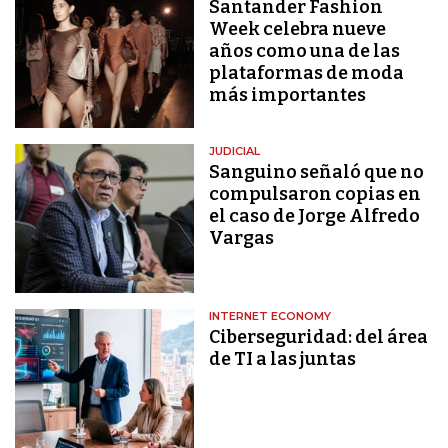
Santander Fashion
Week celebra nueve
años como una de las
plataformas de moda
más importantes
JUDICIAL
Sanguino señaló que no
compulsaron copias en
el caso de Jorge Alfredo
Vargas
INTERNET ECONOMY
Ciberseguridad: del área
de TI a las juntas