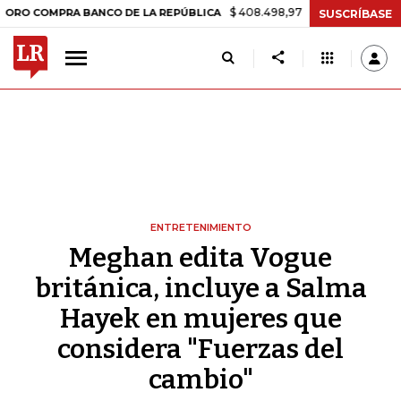
$ 408.498,97
+$ 8.753,81
+2,19%
PRA BANCO DE LA REPÚBLICA
T
SUSCRÍBASE
ENTRETENIMIENTO
Meghan edita Vogue
británica, incluye a Salma
Hayek en mujeres que
considera "Fuerzas del
cambio"