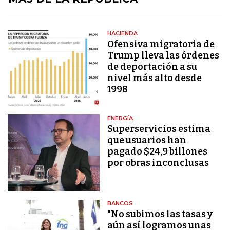
HACIENDA
Ofensiva migratoria de
Trump lleva las órdenes
de deportación a su
nivel más alto desde
1998
ENERGÍA
Superservicios estima
que usuarios han
pagado $24,9 billones
por obras inconclusas
BANCOS
"No subimos las tasas y
aún así logramos unas