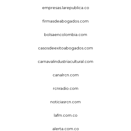
empresas.larepublica.co
firmasdeabogados.com
bolsaencolombia.com
casosdeexitoabogados.com
carnavalindustriacultural.com
canalrcn.com
rcnradio.com
noticiasrcn.com
lafm.com.co
alerta.com.co