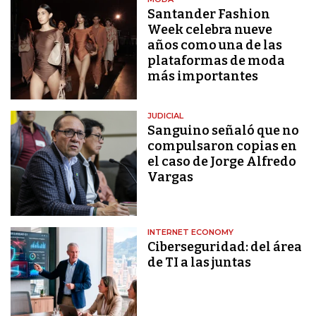
Santander Fashion
Week celebra nueve
años como una de las
plataformas de moda
más importantes
JUDICIAL
Sanguino señaló que no
compulsaron copias en
el caso de Jorge Alfredo
Vargas
INTERNET ECONOMY
Ciberseguridad: del área
de TI a las juntas