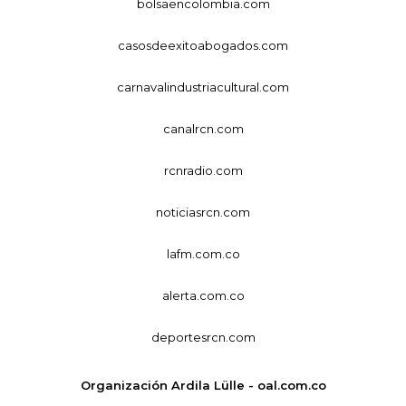
bolsaencolombia.com
casosdeexitoabogados.com
carnavalindustriacultural.com
canalrcn.com
rcnradio.com
noticiasrcn.com
lafm.com.co
alerta.com.co
deportesrcn.com
Organización Ardila Lülle - oal.com.co