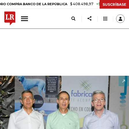
$ 408.498,97
+$ 8.753,81
+2,19%
ANCO DE LA REPÚBLICA
TASA D
SUSCRÍBASE