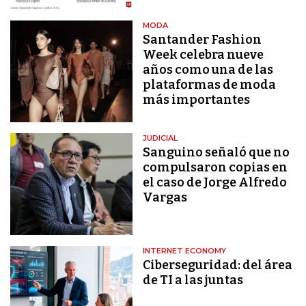
MODA
Santander Fashion
Week celebra nueve
años como una de las
plataformas de moda
más importantes
JUDICIAL
Sanguino señaló que no
compulsaron copias en
el caso de Jorge Alfredo
Vargas
INTERNET ECONOMY
Ciberseguridad: del área
de TI a las juntas