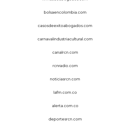
bolsaencolombia.com
casosdeexitoabogados.com
carnavalindustriacultural.com
canalrcn.com
rcnradio.com
noticiasrcn.com
lafm.com.co
alerta.com.co
deportesrcn.com