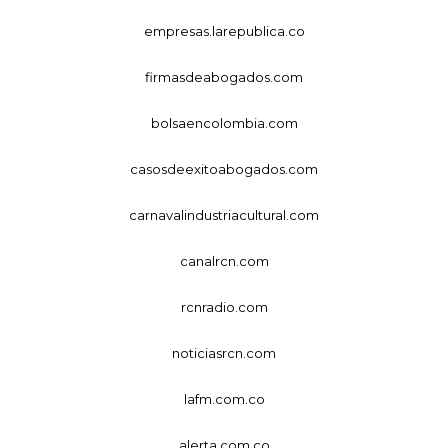
empresas.larepublica.co
firmasdeabogados.com
bolsaencolombia.com
casosdeexitoabogados.com
carnavalindustriacultural.com
canalrcn.com
rcnradio.com
noticiasrcn.com
lafm.com.co
alerta.com.co