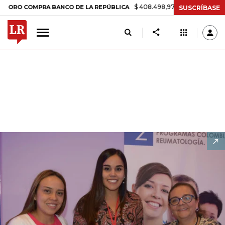
$ 408.498,97
+$ 8.753,81
+2,19%
OMPRA BANCO DE LA REPÚBLICA
SUSCRÍBASE