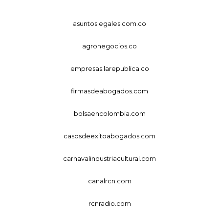
asuntoslegales.com.co
agronegocios.co
empresas.larepublica.co
firmasdeabogados.com
bolsaencolombia.com
casosdeexitoabogados.com
carnavalindustriacultural.com
canalrcn.com
rcnradio.com