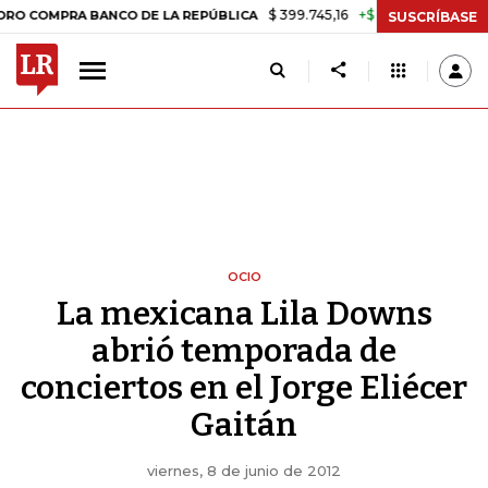
$ 399.745,16
+$ 2.295,71
+0,58%
RA BANCO DE LA REPÚBLICA
TAS
SUSCRÍBASE
OCIO
La mexicana Lila Downs
abrió temporada de
conciertos en el Jorge Eliécer
Gaitán
viernes, 8 de junio de 2012