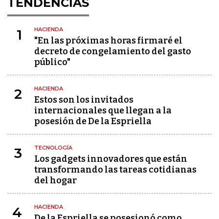
TENDENCIAS
HACIENDA
1
"En las próximas horas firmaré el
decreto de congelamiento del gasto
público"
HACIENDA
2
Estos son los invitados
internacionales que llegan a la
posesión de De la Espriella
TECNOLOGÍA
3
Los gadgets innovadores que están
transformando las tareas cotidianas
del hogar
HACIENDA
4
De la Espriella se posesionó como