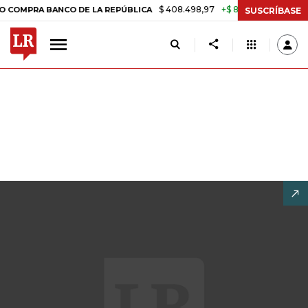
$ 408.498,97
+$ 8.753,81
+2,19%
A BANCO DE LA REPÚBLICA
TASA
SUSCRÍBASE