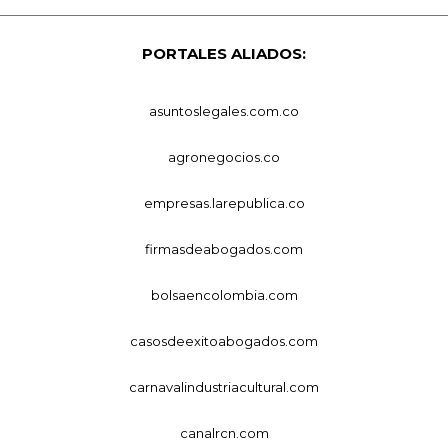
PORTALES ALIADOS:
asuntoslegales.com.co
agronegocios.co
empresas.larepublica.co
firmasdeabogados.com
bolsaencolombia.com
casosdeexitoabogados.com
carnavalindustriacultural.com
canalrcn.com