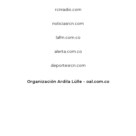
rcnradio.com
noticiasrcn.com
lafm.com.co
alerta.com.co
deportesrcn.com
Organización Ardila Lülle - oal.com.co