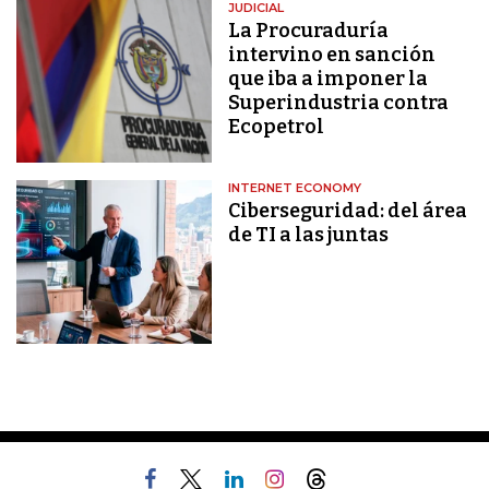
JUDICIAL
La Procuraduría
intervino en sanción
que iba a imponer la
Superindustria contra
Ecopetrol
INTERNET ECONOMY
Ciberseguridad: del área
de TI a las juntas