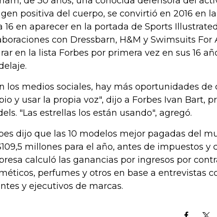
ham, de 30 años, una conocida defensora del act
gen positiva del cuerpo, se convirtió en 2016 en 
la 16 en aparecer en la portada de Sports Illustrate
aboraciones con Dressbarn, H&M y Swimsuits For A
urar en la lista Forbes por primera vez en sus 16 añ
elaje.
n los medios sociales, hay más oportunidades de 
pio y usar la propia voz", dijo a Forbes Ivan Bart, 
els. "Las estrellas los están usando", agregó.
bes dijo que las 10 modelos mejor pagadas del 
109,5 millones para el año, antes de impuestos y 
resa calculó las ganancias por ingresos por cont
méticos, perfumes y otros en base a entrevistas 
ntes y ejecutivos de marcas.