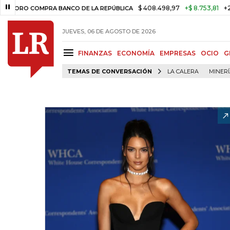
$ 408.498,97
+$ 8.753,81
+2,19%
 COMPRA BANCO DE LA REPÚBLICA
JUEVES, 06 DE AGOSTO DE 2026
FINANZAS
ECONOMÍA
EMPRESAS
OCIO
G
TEMAS DE CONVERSACIÓN
LA CALERA
MINER