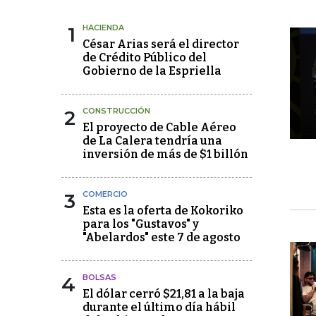
1
HACIENDA
César Arias será el director
de Crédito Público del
Gobierno de la Espriella
2
CONSTRUCCIÓN
El proyecto de Cable Aéreo
de La Calera tendría una
inversión de más de $1 billón
3
COMERCIO
Esta es la oferta de Kokoriko
para los "Gustavos" y
"Abelardos" este 7 de agosto
4
BOLSAS
El dólar cerró $21,81 a la baja
durante el último día hábil