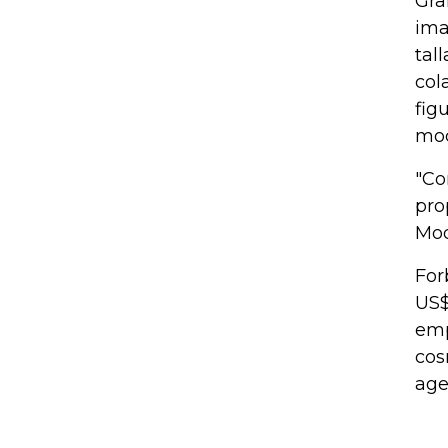
Gra
ima
tal
col
fig
mod
"Co
pro
Mod
For
US$
emp
cos
age