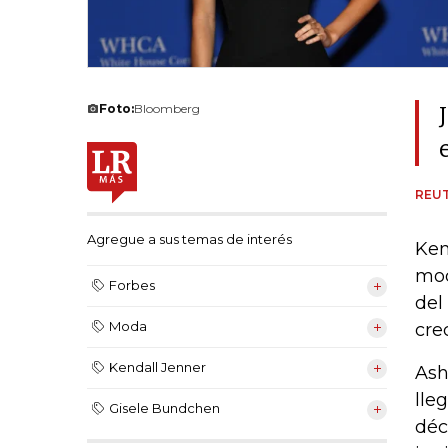
Foto:
Bloomberg
REU
Agregue a sus temas de interés
Ken
mod
Forbes
del
Moda
cre
Kendall Jenner
Ash
lle
Gisele Bundchen
déc