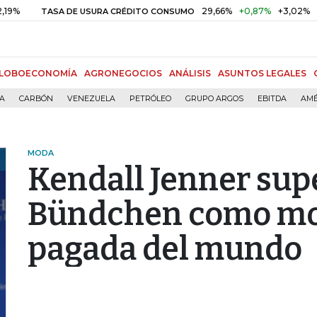
29,66%
+0,87%
+3,02%
TASA DE USURA CRÉDITO CONSUMO
DTF
LOBOECONOMÍA
AGRONEGOCIOS
ANÁLISIS
ASUNTOS LEGALES
ÍA
CARBÓN
VENEZUELA
PETRÓLEO
GRUPO ARGOS
EBITDA
AMÉ
MODA
Kendall Jenner supe
Bündchen como mo
pagada del mundo