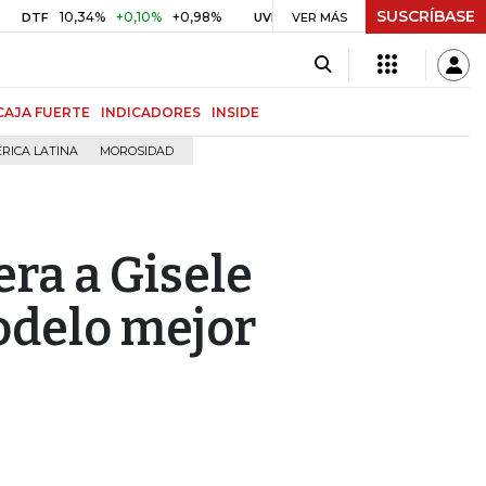
SUSCRÍBASE
10,34%
+0,10%
+0,98%
$ 416,86
+$ 0,05
+0,01%
UVR
VER MÁS
BITCOIN
CAJA FUERTE
INDICADORES
INSIDE
RICA LATINA
MOROSIDAD
ra a Gisele
delo mejor