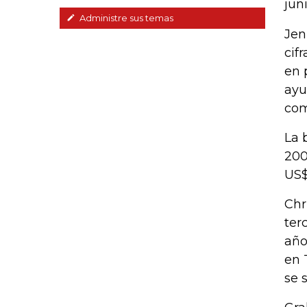
jun
Administre sus temas
Jen
cif
en 
ayu
com
La 
200
US$
Chr
ter
año
en 
se 