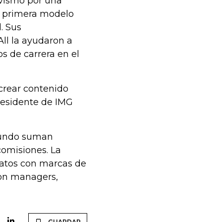
ivismo por una
la primera modelo
d. Sus
ll la ayudaron a
os de carrera en el
crear contenido
presidente de IMG
mundo suman
comisiones. La
ratos con marcas de
con managers,
GUARDAR