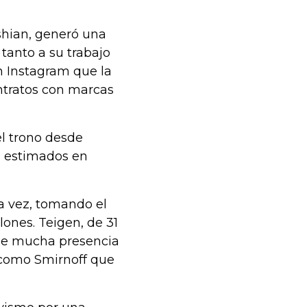
shian, generó una
 tanto a su trabajo
n Instagram que la
ntratos con marcas
l trono desde
s estimados en
ra vez, tomando el
ones. Teigen, de 31
ene mucha presencia
 como Smirnoff que