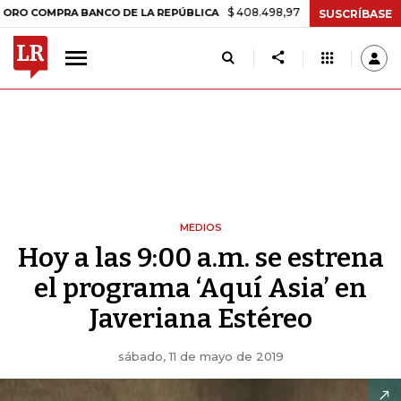
$ 408.498,97
+$ 8.753,81
+2,19%
PRA BANCO DE LA REPÚBLICA
T
SUSCRÍBASE
MEDIOS
Hoy a las 9:00 a.m. se estrena
el programa ‘Aquí Asia’ en
Javeriana Estéreo
sábado, 11 de mayo de 2019