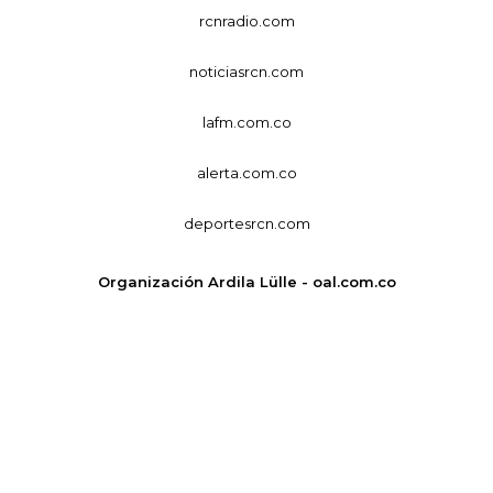
rcnradio.com
noticiasrcn.com
lafm.com.co
alerta.com.co
deportesrcn.com
Organización Ardila Lülle - oal.com.co