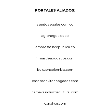
PORTALES ALIADOS:
asuntoslegales.com.co
agronegocios.co
empresas.larepublica.co
firmasdeabogados.com
bolsaencolombia.com
casosdeexitoabogados.com
carnavalindustriacultural.com
canalrcn.com