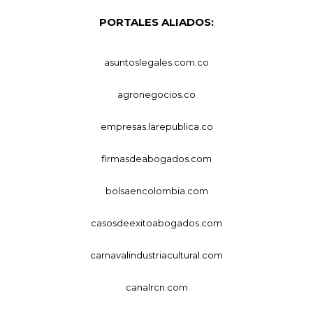
PORTALES ALIADOS:
asuntoslegales.com.co
agronegocios.co
empresas.larepublica.co
firmasdeabogados.com
bolsaencolombia.com
casosdeexitoabogados.com
carnavalindustriacultural.com
canalrcn.com