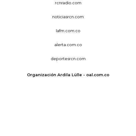
rcnradio.com
noticiasrcn.com
lafm.com.co
alerta.com.co
deportesrcn.com
Organización Ardila Lülle - oal.com.co