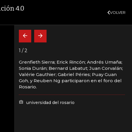
SUSCRÍBASE
+3,02%
10,34%
+0,10%
+0,98%
$ 416,91
+$ 0,05
+0
DTF
VER MÁS
UVR
ución 4.0
VOLVER
CAJA FUERTE
INDICADORES
INSIDE
BELARDO DE LA ESPRIELLA
1
/
2
Grenfieth Sierra; Erick Rincón; Andrés Umaña;
Sonia Durán; Bernard Labatut; Juan Corvalán;
dos al foro que trató
Valérie Gauthier; Gabriel Péries; Puay Guan
Goh, y Reuben Ng participaron en el foro del
y Ciberseguridad
Rosario.
universidad del rosario