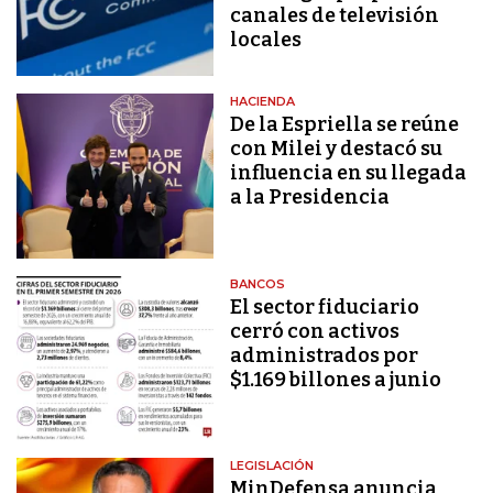
canales de televisión
locales
HACIENDA
De la Espriella se reúne
con Milei y destacó su
influencia en su llegada
a la Presidencia
BANCOS
El sector fiduciario
cerró con activos
administrados por
$1.169 billones a junio
LEGISLACIÓN
MinDefensa anuncia