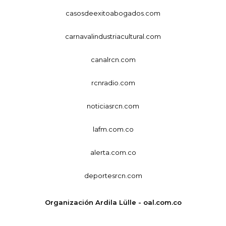
casosdeexitoabogados.com
carnavalindustriacultural.com
canalrcn.com
rcnradio.com
noticiasrcn.com
lafm.com.co
alerta.com.co
deportesrcn.com
Organización Ardila Lülle - oal.com.co