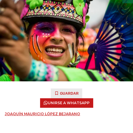
GUARDAR
UNIRSE A WHATSAPP
JOAQUÍN MAURICIO LÓPEZ BEJARANO