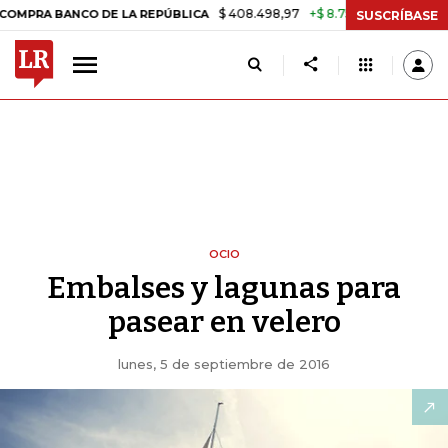
$ 408.498,97
+$ 8.753,81
+2,19%
ANCO DE LA REPÚBLICA
TASA DE
SUSCRÍBASE
OCIO
Embalses y lagunas para
pasear en velero
lunes, 5 de septiembre de 2016