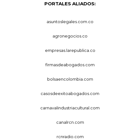
PORTALES ALIADOS:
asuntoslegales.com.co
agronegocios.co
empresas.larepublica.co
firmasdeabogados.com
bolsaencolombia.com
casosdeexitoabogados.com
carnavalindustriacultural.com
canalrcn.com
rcnradio.com