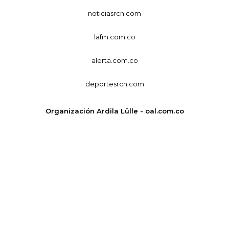
noticiasrcn.com
lafm.com.co
alerta.com.co
deportesrcn.com
Organización Ardila Lülle - oal.com.co