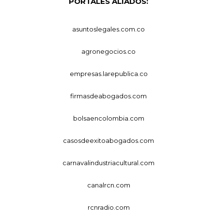
PORTALES ALIADOS:
asuntoslegales.com.co
agronegocios.co
empresas.larepublica.co
firmasdeabogados.com
bolsaencolombia.com
casosdeexitoabogados.com
carnavalindustriacultural.com
canalrcn.com
rcnradio.com