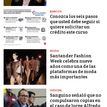
BANCOS
Conozca los seis pasos
que usted debe seguir si
quiere solicitar un
crédito este curso
MODA
Santander Fashion
Week celebra nueve
años como una de las
plataformas de moda
más importantes
JUDICIAL
Sanguino señaló que no
compulsaron copias en
el caso de Jorge Alfredo