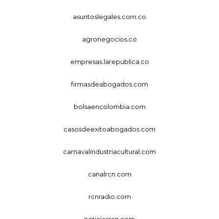
asuntoslegales.com.co
agronegocios.co
empresas.larepublica.co
firmasdeabogados.com
bolsaencolombia.com
casosdeexitoabogados.com
carnavalindustriacultural.com
canalrcn.com
rcnradio.com
noticiasrcn.com