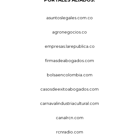
asuntoslegales.com.co
agronegocios.co
empresas.larepublica.co
firmasdeabogados.com
bolsaencolombia.com
casosdeexitoabogados.com
carnavalindustriacultural.com
canalrcn.com
rcnradio.com