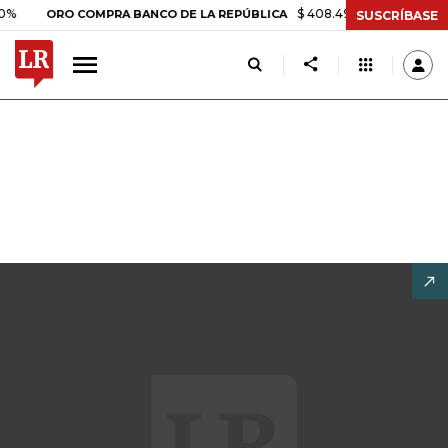
$ 408.498,97
+$ 8.753,81
+2,19%
RO COMPRA BANCO DE LA REPÚBLICA
SUSCRÍBASE